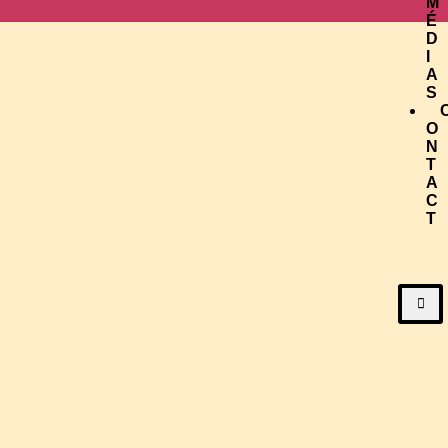
M
É
D
I
A
S
O
N
T
A
C
T