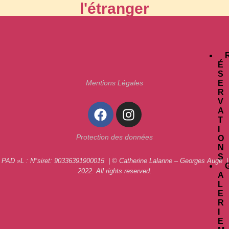
l'étranger
É
S
E
Mentions Légales
R
V
A
T
I
Protection des données
O
N
S
PAD »L : N°siret: 90336391900015 | © Catherine Lalanne – Georges Augé |
2022. All rights reserved.
A
L
E
R
I
E