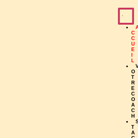
C
C
U
E
I
L
O
T
R
E
C
O
A
C
H
T
A